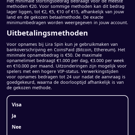
Het minimale stortingsbedrag bedraagt voor de meeste
methoden €20. Voor sommige methoden kan dit bedrag
lager liggen, tot €2, €5, €10 of €15, afhankelijk van jouw
land en de gekozen betaalmethode. De exacte
minimumbedragen worden weergegeven in jouw account.
Uitbetalingsmethoden
Voor opnames bij Lira Spin kun je gebruikmaken van
bankoverschrijving en CoinsPaid (Bitcoin, Ethereum). Het
minimale opnamebedrag is €50. De maximale
opnamelimiet bedraagt €1.000 per dag, €3.000 per week
en €10.000 per maand. Uitzonderingen zijn mogelijk voor
spelers met een hogere VIP-status. Verwerkingstijden
voor opnames bedragen tot 24 uur nadat de aanvraag is
goedgekeurd, waarna de doorlooptijd afhankelijk is van
de gekozen methode.
Visa
Ja
Nee