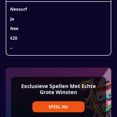
Neosurf
Ja
Nee
€20
–
Exclusieve Spellen Met Echte
Grote Winsten
SPEEL NU