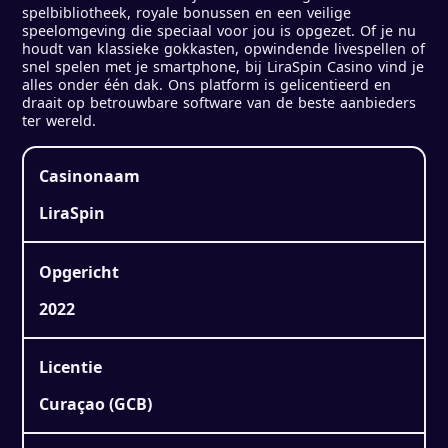
spelbibliotheek, royale bonussen en een veilige
speelomgeving die speciaal voor jou is opgezet. Of je nu
houdt van klassieke gokkasten, opwindende livespellen of
snel spelen met je smartphone, bij LiraSpin Casino vind je
alles onder één dak. Ons platform is gelicentieerd en
draait op betrouwbare software van de beste aanbieders
ter wereld.
Casinonaam
LiraSpin
Opgericht
2022
Licentie
Curaçao (GCB)