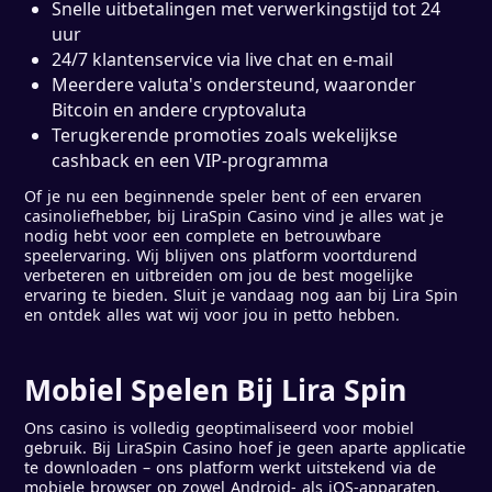
Snelle uitbetalingen met verwerkingstijd tot 24
uur
24/7 klantenservice via live chat en e-mail
Meerdere valuta's ondersteund, waaronder
Bitcoin en andere cryptovaluta
Terugkerende promoties zoals wekelijkse
cashback en een VIP-programma
Of je nu een beginnende speler bent of een ervaren
casinoliefhebber, bij LiraSpin Casino vind je alles wat je
nodig hebt voor een complete en betrouwbare
speelervaring. Wij blijven ons platform voortdurend
verbeteren en uitbreiden om jou de best mogelijke
ervaring te bieden. Sluit je vandaag nog aan bij Lira Spin
en ontdek alles wat wij voor jou in petto hebben.
Mobiel Spelen Bij Lira Spin
Ons casino is volledig geoptimaliseerd voor mobiel
gebruik. Bij LiraSpin Casino hoef je geen aparte applicatie
te downloaden – ons platform werkt uitstekend via de
mobiele browser op zowel Android- als iOS-apparaten.