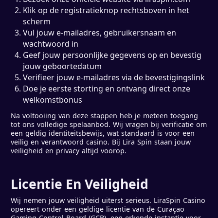
Klik op de registratieknop rechtsboven in het
scherm
Vul jouw e-mailadres, gebruikersnaam en
wachtwoord in
Geef jouw persoonlijke gegevens op en bevestig
jouw geboortedatum
Verifieer jouw e-mailadres via de bevestigingslink
Doe je eerste storting en ontvang direct onze
welkomstbonus
Na voltooiing van deze stappen heb je meteen toegang
tot ons volledige spelaanbod. Wij vragen bij verificatie om
een geldig identiteitsbewijs, wat standaard is voor een
veilig en verantwoord casino. Bij Lira Spin staan jouw
veiligheid en privacy altijd voorop.
Licentie En Veiligheid
Wij nemen jouw veiligheid uiterst serieus. LiraSpin Casino
opereert onder een geldige licentie van de Curaçao
Gaming Control Board (GCB), een erkende instantie voor