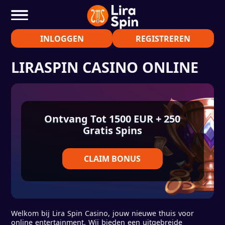
INLOGGEN
REGISTREREN
LIRASPIN CASINO ONLINE
Ontvang Tot 1500 EUR + 250
Gratis Spins
CLAIM BONUS
Welkom bij Lira Spin Casino, jouw nieuwe thuis voor
online entertainment. Wij bieden een uitgebreide