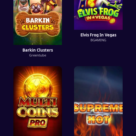
Elvis Frog In Vegas
BGAMING
Barkin Clusters
Greentube