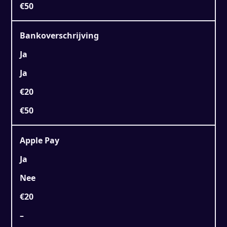
€50
Bankoverschrijving
Ja
Ja
€20
€50
Apple Pay
Ja
Nee
€20
–