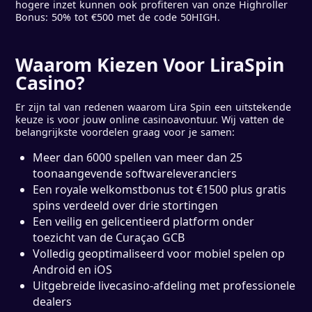
hogere inzet kunnen ook profiteren van onze Highroller
Bonus: 50% tot €500 met de code 50HIGH.
Waarom Kiezen Voor LiraSpin
Casino?
Er zijn tal van redenen waarom Lira Spin een uitstekende
keuze is voor jouw online casinoavontuur. Wij vatten de
belangrijkste voordelen graag voor je samen:
Meer dan 6000 spellen van meer dan 25
toonaangevende softwareleveranciers
Een royale welkomstbonus tot €1500 plus gratis
spins verdeeld over drie stortingen
Een veilig en gelicentieerd platform onder
toezicht van de Curaçao GCB
Volledig geoptimaliseerd voor mobiel spelen op
Android en iOS
Uitgebreide livecasino-afdeling met professionele
dealers