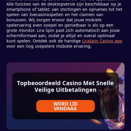
Alle functies van de desktopversie zijn beschikbaar op je
smartphone of tablet: van stortingen en opnames tot het
spelen van livecasinospellen en het claimen van
bonussen. Wij zorgen ervoor dat jouw mobiele
spelervaring even soepel en genietbaar is als op een
grote monitor. Lira Spin past zich automatisch aan jouw
schermformaat aan, zodat je altijd en overal optimaal
kunt spelen. Ontdek ook de handige
LiraSpin Casino app
voor een nog soepelere mobiele ervaring.
Topbeoordeeld Casino Met Snelle
Veilige Uitbetalingen
WORD LID
VANDAAG