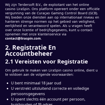
Wij zijn Terdersoft B.V., de exploitant van het online
casino LiraSpin. Ons platform opereert onder een officiële
vergunning van de Curaçao Gaming Control Board (GCB).
Wij bieden onze diensten aan op internationaal niveau en
hanteren strenge normen op het gebied van veiligheid,
eerlijkheid en verantwoord spelen. Als u vragen heeft
over onze licentie of bedrijfsgegevens, kunt u contact
opnemen met onze klantenservice via
contact@liraspin.com
.
2. Registratie En
Accountbeheer
2.1 Vereisten voor Registratie
Om gebruik te maken van LiraSpin casino online, dient u
te voldoen aan de volgende voorwaarden:
U bent minimaal 18 jaar oud
U verstrekt uitsluitend correcte en volledige
persoonsgegevens
U opent slechts één account per persoon,
huishouden of IP-adres