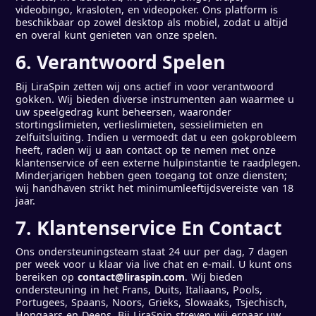
videobingo, krasloten, en videopoker. Ons platform is
beschikbaar op zowel desktop als mobiel, zodat u altijd
en overal kunt genieten van onze spelen.
6. Verantwoord Spelen
Bij LiraSpin zetten wij ons actief in voor verantwoord
gokken. Wij bieden diverse instrumenten aan waarmee u
uw speelgedrag kunt beheersen, waaronder
stortingslimieten, verlieslimieten, sessielimieten en
zelfuitsluiting. Indien u vermoedt dat u een gokprobleem
heeft, raden wij u aan contact op te nemen met onze
klantenservice of een externe hulpinstantie te raadplegen.
Minderjarigen hebben geen toegang tot onze diensten;
wij handhaven strikt het minimumleeftijdsvereiste van 18
jaar.
7. Klantenservice En Contact
Ons ondersteuningsteam staat 24 uur per dag, 7 dagen
per week voor u klaar via live chat en e-mail. U kunt ons
bereiken op
contact@liraspin.com
. Wij bieden
ondersteuning in het Frans, Duits, Italiaans, Pools,
Portugees, Spaans, Noors, Grieks, Slowaaks, Tsjechisch,
Hongaars en Deens. Bij LiraSpin streven wij ernaar uw