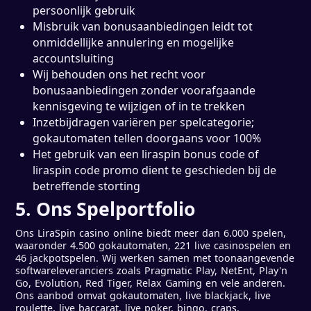
persoonlijk gebruik
Misbruik van bonusaanbiedingen leidt tot
onmiddellijke annulering en mogelijke
accountsluiting
Wij behouden ons het recht voor
bonusaanbiedingen zonder voorafgaande
kennisgeving te wijzigen of in te trekken
Inzetbijdragen variëren per spelcategorie;
gokautomaten tellen doorgaans voor 100%
Het gebruik van een liraspin bonus code of
liraspin code promo dient te geschieden bij de
betreffende storting
5. Ons Spelportfolio
Ons LiraSpin casino online biedt meer dan 6.000 spelen,
waaronder 4.500 gokautomaten, 221 live casinospelen en
46 jackpotspelen. Wij werken samen met toonaangevende
softwareleveranciers zoals Pragmatic Play, NetEnt, Play'n
Go, Evolution, Red Tiger, Relax Gaming en vele anderen.
Ons aanbod omvat gokautomaten, live blackjack, live
roulette, live baccarat, live poker, bingo, craps,