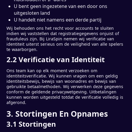
U bent geen ingezetene van een door ons
uitgesloten land
U handelt niet namens een derde partij
Wij behouden ons het recht voor accounts te sluiten
indien wij vaststellen dat registratiegegevens onjuist of
frauduleus zijn. Bij LiraSpin nemen wij verificatie van
identiteit uiterst serieus om de veiligheid van alle spelers
te waarborgen.
2.2 Verificatie van Identiteit
Ons team kan op elk moment verzoeken om
identiteitsverificatie. Wij kunnen vragen om een geldig
identiteitsbewijs, bewijs van woonadres en bewijs van
gebruikte betaalmethoden. Wij verwerken deze gegevens
conform de geldende privacywetgeving. Uitbetalingen
kunnen worden uitgesteld totdat de verificatie volledig is
afgerond.
3. Stortingen En Opnames
3.1 Stortingen